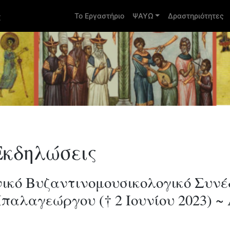
ς
Το Εργαστήριο
ΨΑΥΩ
Δραστηριότητες
Εκδηλώσεις
νικό Bυζαντινομουσικολογικό Συνέδ
αλαγεώργου († 2 Ιουνίου 2023) ~ 