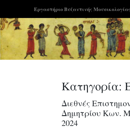
Skip
Εργαστήριο Βυζαντινής Μουσικολογία
to
content
Κατηγορία:
Διεθνές Eπιστημο
Δημητρίου Κων. Μπ
2024