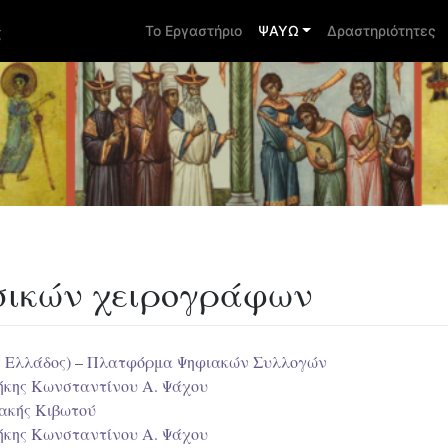
ς
Το Εργαστήριο
ΨΑΥΩ
Δραστηριότητες
σικών χειρογράφων
ς Ελλάδος)
–
Πλατφόρμα Ψηφιακών Συλλογών
ήκης Kωνσταντίνου A. Ψάχου
ακής Κιβωτού
ήκης Kωνσταντίνου A. Ψάχου