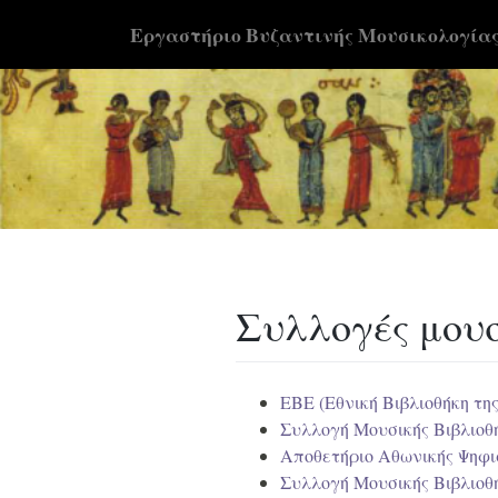
Skip
Εργαστήριο Βυζαντινής Μουσικολογία
to
content
Συλλογές μου
ΕΒΕ (Εθνική Βιβλιοθήκη τη
Συλλογή Μουσικής Βιβλιοθ
Αποθετήριο Αθωνικής Ψηφι
Συλλογή Μουσικής Βιβλιοθ