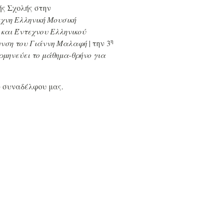
ής Σχολής στην
χνη Ελληνική Μουσική
και Έντεχνου Ελληνικού
η
θυνση του Γιάννη Μαλαφή
| την 3
ρμηνεύει το μάθημα-θρήνο για
υ συναδέλφου μας.