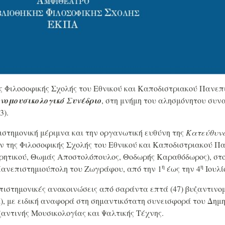
 Φιλοσοφικής Σχολής του Εθνικού και Καποδιστριακού Πανε
νομουσικολογικό Συνέδριο
, στη μνήμη του αλησμόνητου συ
3).
πιστημονική μέριμνα και την οργανωτική ευθύνη της
Κατεύθυνσ
 της Φιλοσοφικής Σχολής του Εθνικού και Καποδιστριακού Πα
ρητικού, Θωμάς Αποστολόπουλος, Θοδωρής Καραθόδωρος), στ
η
η
ανεπιστημιούπολη του Ζωγράφου, από την 1
έως την 4
Ιουλί
πιστημονικές ανακοινώσεις από σαράντα επτά (47) βυζαντινο
ία), με ειδική αναφορά στη σημαντικότατη συνεισφορά του Δ
ζαντινής Μουσικολογίας και Ψαλτικής Τέχνης.