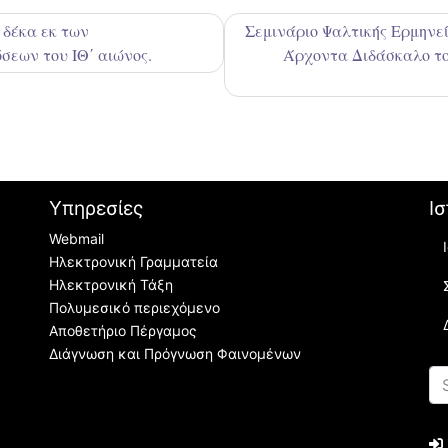
 δέκα εκ των
Σεμινάριο Ψαλτικής Ερμηνεί
σεων του ΙΘ΄ αιώνος.
Άρχοντα Διδάσκαλο το
Υπηρεσίες
Ισ
Webmail
Ηλεκτρονική Γραμματεία
Ηλεκτρονική Τάξη
Πολυμεσικό περιεχόμενο
Αποθετήριο Πέργαμος
Διάγνωση και Πρόγνωση Φαινομένων