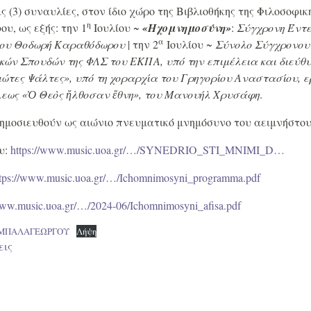
 (3) συναυλίες, στον ίδιο χώρο της Βιβλιοθήκης της Φιλοσοφικ
η
, ως εξής: την 1
Ιουλίου ~
«Ηχομνημοσύνη»
:
Σύγχρονη Έντε
α
 του Θοδωρή Καραθόδωρου
| την 2
Ιουλίου ~
Σύνολο Σύγχρονου 
κών Σπουδών της ΦΛΣ του ΕΚΠΑ, υπό την επιμέλεια και διεύ
ιώτες Ψάλτες», υπό τη χοραρχία του Γρηγορίου Αναστασίου, ε
εως «Ὁ Θεὸς ἤλθοσαν ἔθνη», του Μανουήλ Χρυσάφη
.
δημοσιευθούν ως αιώνιο πνευματικό μνημόσυνο του αειμνήστο
υ:
https://www.music.uoa.gr/…/SYNEDRIO_STI_MNIMI_D…
ttps://www.music.uoa.gr/…/Ichomnimosyni_programma.pdf
www.music.uoa.gr/…/2024-06/Ichomnimosyni_afisa.pdf
 ΜΠΑΛΑΓΕΩΡΓΟΥ
Λήψη
εις