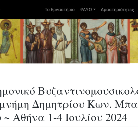
ς
Το Εργαστήριο
ΨΑΥΩ
Δραστηριότητες
ημονικό Bυζαντινομουσικολ
η μνήμη Δημητρίου Κων. Μπ
) ~ Αθήνα 1-4 Ιουλίου 2024