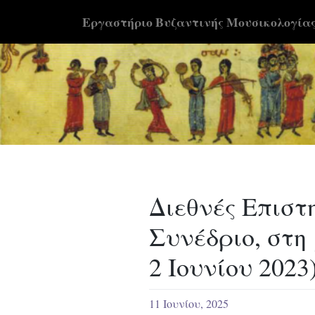
Skip
Εργαστήριο Βυζαντινής Μουσικολογία
to
content
Διεθνές Eπιστ
Συνέδριο, στ
2 Ιουνίου 2023
11 Ιουνίου, 2025